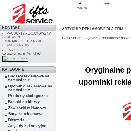
zł
Waluta
KONTAKT
ARTYKUŁY REKLAMOWE DLA FIRM
PRODUKTY REKLAMOWE NA
ZAMÓWIENIE
Gifts Service – gadżety reklamowe na z
SKONTAKTUJ SIĘ Z NAMI
+48 502 903 066
EMAIL
sales.promogifts@gmail.com
Oryginalne p
KATEGORIE
Gadżety reklamowe na
upominki rek
zamówienie
Upominki reklamowe na
zamówienie
Produkty ekologiczne
Breloki do kluczy
Zawieszki reklamowe
Smycze reklamowe
Biżuteria
Artykuły dekoracyjne