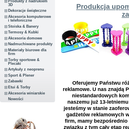
Produkty z nadrukiem
3D
Produkcja upo
Dekoracje świąteczne
z
Akcesoria komputerowe
i telefoniczne
Stoiska & Banery
Termosy & Kubki
Akcesoria domowe
Nadmuchiwane produkty
Materiały biurowe dla
firm
Torby sportowe &
Plecaki
Artykuły z neoprenu
Sport & Plener
Zabawki
Oferujemy Państwu róż
Etui & Torby
reklamowe. U nas znajdą 
Akcesoria winiarskie
niestandardowych komp
Nowości
naszemu już 13-letniemu
jesteśmy w stanie zaofer
gadżetów reklamowych w 
firm, mamy bezpośrednio 
związku z tym cały etap r