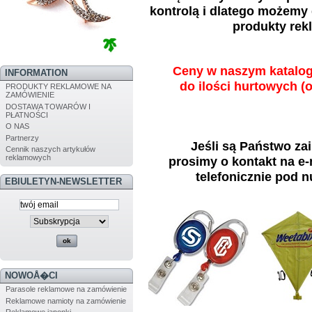
kontrolą i dlatego możemy
produkty rek
Ceny w naszym katalogu
INFORMATION
do ilości hurtowych (o
PRODUKTY REKLAMOWE NA
ZAMÓWIENIE
DOSTAWA TOWARÓW I
PŁATNOŚCI
O NAS
Partnerzy
Jeśli są Państwo zai
Cennik naszych artykułów
reklamowych
prosimy o kontakt na e
telefonicznie pod 
EBIULETYN-NEWSLETTER
NOWOÅ�CI
Parasole reklamowe na zamówienie
Reklamowe namioty na zamówienie